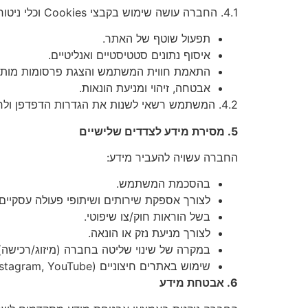
4.1. החברה עושה שימוש בקבצי Cookies וכלי ניטור (כגון Google Analytics, Facebook Pixel, hotjar, Smart Pixel ועוד) לצורך:
תפעול שוטף של האתר.
איסוף נתונים סטטיסטיים ואנליטיים.
התאמת חווית המשתמש והצגת פרסומות מותא
אבטחה, זיהוי ומניעת הונאות.
4.2. המשתמש רשאי לשנות את הגדרות הדפדפן ולחסום Cookies, אולם ייתכן כי חלק מהשירותים לא יפעלו כראוי.
5. מסירת מידע לצדדים שלישיים
החברה עשויה להעביר מידע:
בהסכמת המשתמש.
לצורך אספקת שירותים ושיתופי פעולה עסקיים.
בשל הוראות חוק/צו שיפוטי.
לצורך מניעת נזק או הונאה.
במקרה של שינוי שליטה בחברה (מיזוג/רכישה)
שימוש באתרים חיצוניים (Facebook, Instagram, YouTube וכו') כפוף למדיניותם.
6. אבטחת מידע