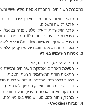
2. איסוף מידע
במסגרת השירותים, החברה אוספת מידע אישי ומשתמש
פרטי זיהוי והרשמה: שם, תאריך לידה, כתובת, 
פרטי רכישה ותשלום.
פרטי התקשרות: דוא"ל, טלפון, פנייה בצ'אט/וו
מידע טכני ודיגיטלי: כתובת IP, סוג דפדפן, נתוני גלישה.
מידע שנאסף באמצעות Cookies וכלי אנליטיקה.
מסירת המידע אינה חובה על פי דין, אך ללא מי
3. מטרות השימוש במידע
המידע ישמש, בין היתר, לצורך:
הפעלת האתרים, אספקת השירותים ורכישת מו
התאמת חוויית המשתמש, הצעות והטבות.
שיפור השירותים והתכנים, פיתוח שירותים חדש
דיוור ישיר, פרסום, ושיווק (בכפוף להסכמה).
תחזוקת האתר, אבטחת מידע, מניעת הונאות.
מחקר, ניתוח סטטיסטי ושימוש באנונימיזציה.
4. עוגיות (Cookies)