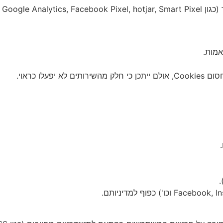
מות.
.