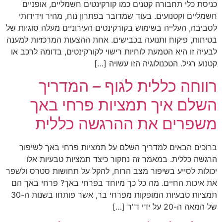
כניסת כלי תחבורה קטנים כמו קורקינטים חשמליים, אופניים
חשמליים וקטנועים. בעוד שמדובר בפתרון נוח, מהיר וידידותי
לסביבה, העלייה בשימוש בקורקינטים העירוניים מעלה סוגיות של
בטיחות, פיקוח ותנועה בכבישים. אחת ההצעות המרכזיות למענה
לבעיה זו היא הטמעת לוחיות רישוי לקורקינטים, בדומה לרכב או
קטנוע רגיל. הטכנולוגיה הזו עשויה […]
רווחה כללית לגוף – המדריך
השלם איך תמציות פרחי באך
משפרים את ההרגשה כללית
ברוכים הבאים למדריך השלם על תמציות פרחי באך לשיפור
הרגשה כללית. במאמר זה נחקור כיצד תמציות טבעיות אלו
יכולות לסייע בשיפור מצב הרוח, להקל על תחושות סטרס ולשפר
את איכות החיים. מה כל כך מיוחד בפרחי באך? פרחי באך הם
תמציות טבעיות המופקות מפרחי בר, אשר פותחו בשנות ה-30
של המאה ה-20 על ידי ד"ר […]