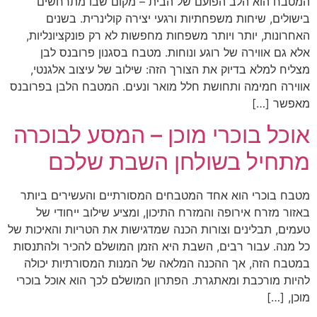
המטבח הוא הלב הפועם של הבית – מקום שבו מתרחשים
בישולים, שיחות משפחתיות ורגעי יצירה קולינרית. בשנים
האחרונות, יותר ויותר משפחות מחפשות לא רק פונקציונליות,
אלא גם אווירה של רוגע ונוחות. מטבח בסגנון פרובנס לבן
מצליח למלא בדיוק את הצורך הזה: שילוב של עיצוב אלגנטי,
אווירה חמימה ותחושת חלל מואר ונעים. המטבח הלבן בפרובנס
מאפשר […]
אוכל בוכרי מוכן – המסע לבוכרה
מתחיל בשולחן השבת שלכם
מטבח בוכרי הוא אחד המטבחים המסורתיים והעשירים ביותר
באזור מזרח אירופה והמזרח התיכון, ומציע שילוב ייחודי של
טעמים, תבלינים וצורות הכנה שמדגישות את הטריות והאיכות של
כל מנה. עבור רבים, השבת היא הזמן המושלם להכיר ולהתנסות
במטבח הזה, אך ההכנה המלאה של המנות המסורתיות יכולה
להיות מורכבת ומאתגרת. הפתרון המושלם לכך הוא אוכל בוכרי
מוכן, […]