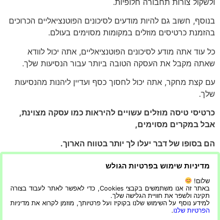
ולשקול צורות תחבורה חלופיות.
בנוסף, חשוב גם להיות מודעים לסיכונים הפוטנציאליים הכרוכים
בהזמנת כרטיסים מוזלים במקומות מסוימים בעולם.
כל עוד אתה מודע לסיכונים הפוטנציאליים, אתה יכול לוודא
שאתה מקבל את העסקה הטובה ביותר עבור הנסיעות שלך.
עם קצת מחקר, אתה יכול לחסוך כסף ועדיין ליהנות מהנסיעות
שלך.
כרטיסי טיסה מוזלים עשויים להיראות כמו עסקה מצוינת,
אבל במקרים מסוימים,
הם בסופו של דבר יעלו לך יותר בטווח הארוך.
הקפד לחקור ולהשוות את האפשרויות שלך בעת הזמנת
מדיניות שימוש בפרטיות הגולש
טיסה,
שלום!
באתר זה אנו משתמשים בקבצי Cookies, כדי לאפשר לאתר לעבוד בצורה
ולשקול את העמלות הנסתרות הפוטנציאליות שעשויות להיות
תקינה ולשפר את חוויית הגלישה שלך.
למידע נוסף על השימוש שלנו בקוקיז ועל פרטיותך, מוזמן לקרוא את מדיניות
קשורות לכרטיסים מוזלים.
הפרטיות שלנו
.