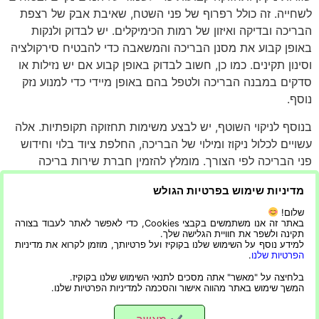
לשחייה. זה כולל רפרוף של פני השטח, שאיבת אבק של רצפת
הבריכה ובדיקה ואיזון של רמות הכימיקלים. יש לבדוק ולנקות
באופן קבוע את מסנן הבריכה והמשאבה כדי להבטיח סירקולציה
וסינון תקינים. כמו כן, חשוב לבדוק באופן קבוע אם יש נזילות או
סדקים במבנה הבריכה ולטפל בהם באופן מיידי כדי למנוע נזק
נוסף.
בנוסף לניקוי השוטף, יש לבצע משימות תחזוקה תקופתיות. אלה
עשויים לכלול ניקוז ומילוי של הבריכה, החלפת ציוד בלוי וחידוש
פני הבריכה לפי הצורך. מומלץ להזמין חברת שירות בריכה
מקצועית לתחזוקה ובדיקות שוטפות על מנת לוודא שכל היבטי
מדיניות שימוש בפרטיות הגולש
הבריכה תקינים.
שלום!
לסיכום, בניית בריכה פרטית בבית היא השקעה לא מבוטלת
באתר זה אנו משתמשים בקבצי Cookies, כדי לאפשר לאתר לעבוד בצורה
תקינה ולשפר את חוויית הגלישה שלך.
הדורשת תכנון ושיקול דעת מדוקדק. עם זאת, עם המידע
למידע נוסף על השימוש שלנו בקוקיז ועל פרטיותך, מוזמן לקרוא את מדיניות
וההכוונה הנכונים, כפי שמסופקים במדריך זה, זה יכול להיות
הפרטיות שלנו
.
פרויקט מתגמל שמשפר את הערך האסתטי והפונקציונלי של
בלחיצה על "מאשר" אתה מסכים לתנאי השימוש שלנו בקוקיז.
המשך שימוש באתר מהווה אישור והסכמה למדיניות הפרטיות שלנו.
הנכס שלך.