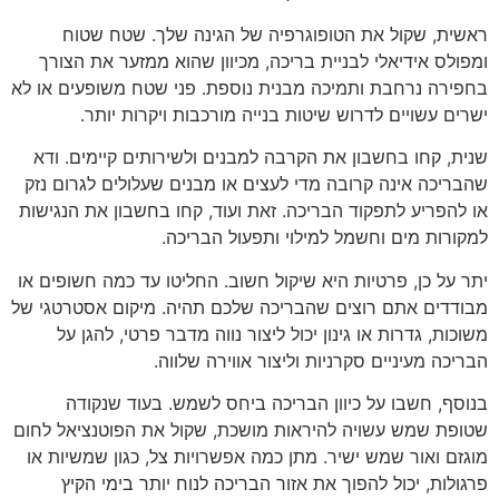
ראשית, שקול את הטופוגרפיה של הגינה שלך. שטח שטוח
ומפולס אידיאלי לבניית בריכה, מכיוון שהוא ממזער את הצורך
בחפירה נרחבת ותמיכה מבנית נוספת. פני שטח משופעים או לא
ישרים עשויים לדרוש שיטות בנייה מורכבות ויקרות יותר.
שנית, קחו בחשבון את הקרבה למבנים ולשירותים קיימים. ודא
שהבריכה אינה קרובה מדי לעצים או מבנים שעלולים לגרום נזק
או להפריע לתפקוד הבריכה. זאת ועוד, קחו בחשבון את הנגישות
למקורות מים וחשמל למילוי ותפעול הבריכה.
יתר על כן, פרטיות היא שיקול חשוב. החליטו עד כמה חשופים או
מבודדים אתם רוצים שהבריכה שלכם תהיה. מיקום אסטרטגי של
משוכות, גדרות או גינון יכול ליצור נווה מדבר פרטי, להגן על
הבריכה מעיניים סקרניות וליצור אווירה שלווה.
בנוסף, חשבו על כיוון הבריכה ביחס לשמש. בעוד שנקודה
שטופת שמש עשויה להיראות מושכת, שקול את הפוטנציאל לחום
מוגזם ואור שמש ישיר. מתן כמה אפשרויות צל, כגון שמשיות או
פרגולות, יכול להפוך את אזור הבריכה לנוח יותר בימי הקיץ