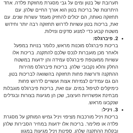
תערובת של בטון ומים על גבי מסגרת מחוזקת פלדה. אחד
היתרונות של בריכות בטון הוא אורך החיים שלהן. עם
תחזוקה נאותה, הם יכולים להחזיק מעמד עשרות שנים. עם
זאת, בריכות בטון עשויות לדרוש תחזוקה רבה יותר וחידוש
משטח קבוע כדי למנוע סדקים ונזילות.
2. פיברגלס:
בריכות פיברגלס מוכנות מראש, כלומר בנויות במפעל
ולאחר מכן מועברות לנכס שלכם להתקנה. בריכות אלו
עשויות ממעטפת פיברגלס עמידה והן ידועות במשטח
החלק והלא נקבובי שלהן. בריכות פיברגלס מהירות
ההתקנה ודורשות פחות תחזוקה בהשוואה לבריכות בטון.
הם גם עמידים לצמיחת אצות ועשויים לדרוש פחות
כימיקלים לטיפול במים. עם זאת, בריכות פיברגלס מוגבלות
מבחינת אפשרויות העיצוב, שכן הן מגיעות בצורות ובגדלים
שנקבעו מראש.
3. ויניל:
בריכות ויניל מורכבות מציפוי ויניל גמיש המותקן על מסגרת
פלדה או פולימר. בריכות אלו ידועות במחיר הסבירות שלהן
ובקלות ההתקנה שלהן. ספינות ויניל מגיעות במגוון