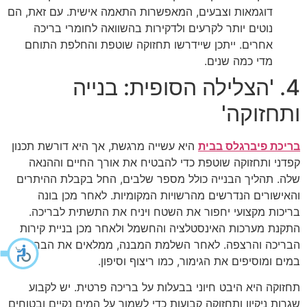
דוגמאות וצבעים, המאפשרות התאמה אישית. עם זאת, הם
נוטים יותר לקרעים ולדקירות בהשוואה לחומרי בריכה
אחרים. ייתכן שיידרשו תחזוקה שוטפת והחלפת התוחם
מדי כמה שנים.
4. 'הצלילה הסופית: בנייה
ותחזוקה'
בריכת פיברגלס בבית
היא עשייה מרגשת, אך היא דורשת תכנון
קפדני ותחזוקה שוטפת כדי להבטיח את אורך החיים וההנאה
שלה. תהליך הבנייה כולל מספר שלבים, החל בקבלת ההיתרים
והאישורים הנדרשים מהרשויות המקומיות. לאחר מכן בונה
בריכות מקצועי יחפור את השטח ויניח את התשתית לבריכה.
התקנת מערכות האינסטלציה והחשמל ולאחר מכן בניית קירות
הבריכה והרצפה. לאחר השלמת המבנה, ממלאים את הבריכה
במים ומוסיפים את הגימור, כמו ריצוף וסיפון.
תחזוקה היא היבט חיוני בבעלות על בריכה פרטית. יש לקבוע
שגרות ניקיון ותחזוקה קבועות כדי לשמור על המים נקיים ובטוחים