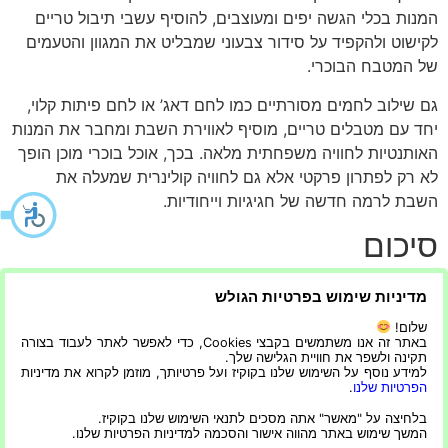
המנות בכלי הגשה יפים ומעוצבים, להוסיף עשבי תיבול טריים
לקישוט ולהקפיד על סידור צבעוני שמבליט את המגוון והטעמים
של המטבח הבוכרי.
גם שילוב לחמים מסורתיים כמו לחם דאג’ או לחם פיתות קלוי,
יחד עם מטבלים טריים, מוסיף לאווירת השבת ומחבר את המנות
האותנטיות לחוויה משפחתית מלאה. בכך, אוכל בוכרי מוכן הופך
לא רק לפתרון פרקטי אלא גם לחוויה קולינרית שמעלה את
השבת לרמה חדשה של חגיגיות וייחודיות.
סיכום
אוכל בוכרי מוכן מאפשר לכם ליהנות מהעושר והטעמים של
מדיניות שימוש בפרטיות הגולש
המטבח המסורתי מבלי להשקיע שעות ארוכות בהכנה. הוא מציע
שלום!
חיסכון בזמן, שילוב של טעמים עשירים ומגוונים, ושומר על
באתר זה אנו משתמשים בקבצי Cookies, כדי לאפשר לאתר לעבוד בצורה
תקינה ולשפר את חוויית הגלישה שלך.
האותנטיות של המסורת הבוכרית. עם בחירה נכונה של מנות,
למידע נוסף על השימוש שלנו בקוקיז ועל פרטיותך, מוזמן לקרוא את מדיניות
חימום מתאים והגשה חגיגית, ניתן להפוך את שולחן השבת
הפרטיות שלנו
.
לחגיגה קולינרית מלאה, שתשמח את כל המשפחה ותגרום לכל
בלחיצה על "מאשר" אתה מסכים לתנאי השימוש שלנו בקוקיז.
המשך שימוש באתר מהווה אישור והסכמה למדיניות הפרטיות שלנו.
אורח להרגיש שהוא עובר מסע תרבותי וטעמים ייחודי.