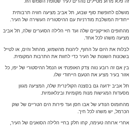
זה פלא מדוע מטיילים נוהרים לעיר שטופת השמש הזו.
מושלם לחופשת סוף שבוע, תל אביב מציעה חוויה תרבותית
ייחודית המשלבת מודרניות עם ההיסטוריה העשירה של העיר.
מהחופים האייקוניים שלה ועד חיי הלילה הסוערים שלה, תל אביב
מציעה משהו לכל אחד.
לבלות את היום על החוף, ליהנות מהשמש, מהחול והים, או לטייל
בשכונות השונות של העיר כדי לחוות את התרבות המקומית.
בין אם זה רובע נווה צדק האופנתי או הנמל ההיסטורי של יפו, כל
אזור בעיר מציע את הטעם הייחודי שלו.
תל אביב ידועה גם בסצנה הקולינרית שלה, המציעה מגוון
מסעדות המגישות מנות מקומיות ובינלאומיות.
מהחומוס הנודע של אבו חסן ועד פירות הים הטריים של שוק
הכרמל, יש משהו לכל חיך.
אחרי ארוחה טעימה, קחו חלק בחיי הלילה הסואנים של העיר,