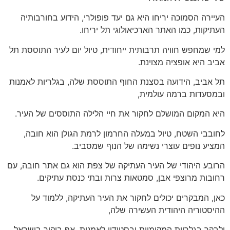
העיירה הסמוכה יריחו היא גם יעד פופולרי, הידוע בחורבותיה
העתיקות, כמו האתר הארכיאולוגי תל יריחו.
למי שמחפש חוויה תרבותית ייחודית, טיול יום לעיר התוססת תל
אביב היא אופציה מצוינת.
תל אביב, הידועה בסצנת החוף התוססת שלה, בגלריות לאמנות
ובמסעדות ברמה עולמית,
היא המקום המושלם לחקור את חיי הלילה התוססים של העיר.
לחובבי השטח, טיול במעלה החרמון לרמת הגולן הוא חובה,
המציע נופים עוצרי נשימה של הנוף שמסביב.
הרובע היהודי של העיר העתיקה של צפת הוא גם אתר חובה, עם
רחובות מרוצפי אבן, סמטאות צרות ובתי כנסת עתיקים.
כאן, המבקרים יכולים לחקור את העיר העתיקה, ללמוד על
ההיסטוריה היהודית העשירה שלה,
ולבקר בגלריות המקומיות ובסטודיו לאמנות. אף ביקור בישראל