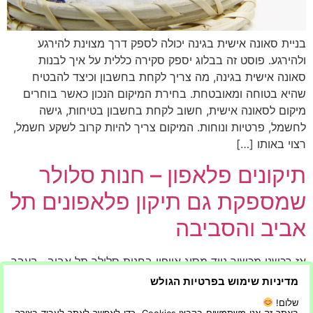
בניית סאונה אישית בגינה יכולה לספק דרך מצוינת להירגע
ולהירגע. פוסט זה בבלוג יספק סקירה כללית על איך לבנות
סאונה אישית בגינה, מה צריך לקחת בחשבון וכיצד להבטיח
שהיא בטוחה ומאובטחת. בחירת המיקום הנכון כאשר בוחרים
מיקום לסאונה אישית, חשוב לקחת בחשבון בטיחות, גישה
לחשמל, פרטיות ונוחות. המיקום צריך להיות קרוב לשקע חשמל,
רצוי באותו […]
תיקונים פלאפון – חנות סלולר
שמספקת גם תיקון פלאפונים תל
אביב והסביבה
אז רכשנו מכשיר נייד מסוג אייפון בחנות סלולר תל אביב. בעבר
הלא רחוק היו טלפונים סלולריים שהיו עמידים גם בפני מים, שלא
מדיניות שימוש בפרטיות הגולש
כמו המכשירים החדשים שהם רגישים מאוד. אחד החלקים
שלום!
הרגישים במכשיר האייפון ובמכשירים סלולריים בכללי הינו המסך