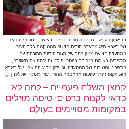
בתאבון באבא – מסעדה הודית חדשה בעיצוב מסורתי התיאבון
של באבא היא מסעדה הודית חדשה הממוקמת בלב העיר.
המסעדה מציעה מגוון רחב של מנות הודיות המוכנות עם
מרכיבים באיכות הגבוהה ביותר. פוסט זה יכסה את האווירה,
התפריט והשירות של המסעדה, וכן ידון מדוע התיאבון של באבא
הוא מקום נהדר לטעום מהמטבח ההודי. עוד באתר: אוכלים […]
קמצן משלם פעמיים – למה לא
כדאי לקנות כרטיסי טיסה מוזלים
במקומות מסויימים בעולם